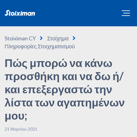
Stoiximan CY
Στοίχημα
Πληροφορίες Στοιχηματισμού
Πώς μπορώ να κάνω
προσθήκη και να δω ή/
και επεξεργαστώ την
λίστα των αγαπημένων
μου;
21 Μαρτίου 2021