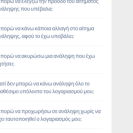
πορώ να ελέγξω την πρόοδο του αιτήματος
νάληψης που υπέβαλα;
πορώ να κάνω κάποια αλλαγή στο αίτημα
νάληψης, αφού το έχω υποβάλει;
πορώ να ακυρώσω μια ανάληψη που έχω
ητήσει;
ιατί δεν μπορώ να κάνω ανάληψη όλο το
ιαθέσιμο υπόλοιπο του λογαριασμού μου;
πορώ να προχωρήσω σε ανάληψη χωρίς να
χει ταυτοποιηθεί ο λογαριασμός μου;