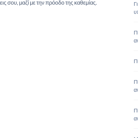
ις σου, μαζί με την πρόοδο της καθεμίας.
Γ
υ
Π
α
Π
Π
α
Π
α