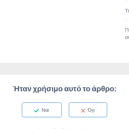
Τ
Π
σ
Ήταν χρήσιμο αυτό το άρθρο;
Ναι
Όχι