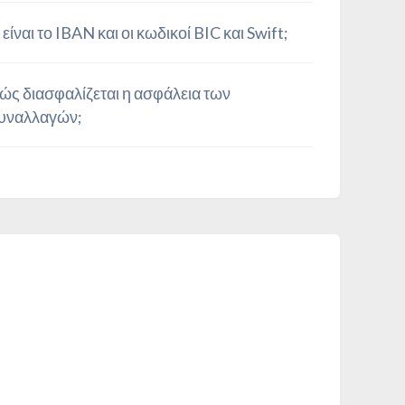
ι είναι το IBAN και οι κωδικοί BIC και Swift;
ώς διασφαλίζεται η ασφάλεια των
υναλλαγών;